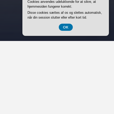
Cookies anvendes udelukkende for at sikre, at
hjemmesiden fungerer korrekt.
Disse cookies sættes af os og slettes automatisk,
når din session slutter eller efter kort tid.
OK
Når asbest skal fjernes, handler det ikke kun om at få
materialet ned. Den sidste del af processen –
emballering, transport og aflevering – er mindst lige så
vigtig. Forkert håndtering kan skabe risiko for andre og
kan i værste fald give problemer med affaldsmodtagelse